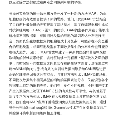
效应消除方法都很难在两者之间做到可靠的平衡。
张泽民实验室的博士后王东方等开发了一种新的方法iMAP，为单
细胞数据的有效整合提供了新的思路。他们开发的iMAP方法结合
了目前两种最先进的无监督深度网络结构—深度自编码器和生成式
对抗神经网络（GAN)（图1）的优势。GAN的主要作用在于能够准
确地将不同数据集、相同细胞类型的细胞的基因表达分布进行混
合，然而真实生物数据集的细胞组成十分复杂，可能存在不完全重
合的细胞类型，相同细胞类型在不同数据集中的分布比例也可能存
在很大差异。因此，iMAP首先构建了一种新的自编码器结构来提
取细胞的低维表示特征，该特征能够一定程度上消弭批次效应的影
响，同时保留不同数据集之间真实存在的生物学差异，进而通过构
建rwMNN细胞对，形成有效的自训练数据指导后续GAN网络进行
正确的细胞基因表达分布混合。与其他方法相比，iMAP既能匹配
不同批次数据集中相同类型的细胞的基因表达分布，又能识别各个
数据集上特定的细胞类型。他们在十多个不同规模、不同测序技术
产生的数据集上论证了iMAP方法的有效性与可靠性。与其他基于
深度学习的方法相比，iMAP在大规模数据集上具有显著的速度优
势。他们也将iMAP应用于肿瘤浸润免疫细胞数据集的分析，通过
整合分别由Smart-seq2和10x Genomics技术产生的数据集发现了
肿瘤微环境中新的细胞间相互作用。