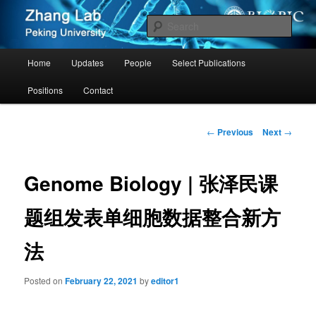
Zhang Group – Peking University
Sear
Cancer PKU
Main
Home
Updates
People
Select Publications
Skip
menu
Positions
Contact
to
primary
Post
←
Previous
Next
→
navigation
content
Genome Biology | 张泽民课
题组发表单细胞数据整合新方
法
Posted on
February 22, 2021
by
editor1